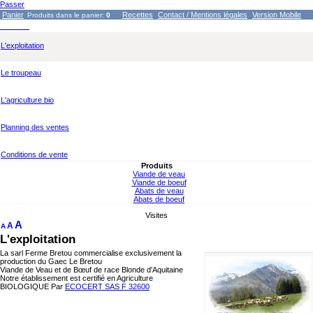
Passer
Panier
Recettes
Contact / Mentions légales
Version Mobile
Produits dans le panier:
0
L'exploitation
Le troupeau
L'agriculture bio
Planning des ventes
Conditions de vente
Produits
Viande de veau
Viande de boeuf
Abats de veau
Abats de boeuf
Visites
A
A
A
L'exploitation
La sarl Ferme Bretou commercialise exclusivement la
production du Gaec Le Bretou
Viande de Veau et de Bœuf de race Blonde d'Aquitaine
Notre établissement est certifié en Agriculture
BIOLOGIQUE Par
ECOCERT SAS F 32600