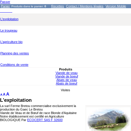
Passer
Panier
Recettes
Contact / Mentions légales
Version Mobile
Produits dans le panier:
0
L'exploitation
Le troupeau
L'agriculture bio
Planning des ventes
Conditions de vente
Produits
Viande de veau
Viande de boeuf
Abats de veau
Abats de boeuf
Visites
A
A
A
L'exploitation
La sarl Ferme Bretou commercialise exclusivement la
production du Gaec Le Bretou
Viande de Veau et de Bœuf de race Blonde d'Aquitaine
Notre établissement est certifié en Agriculture
BIOLOGIQUE Par
ECOCERT SAS F 32600